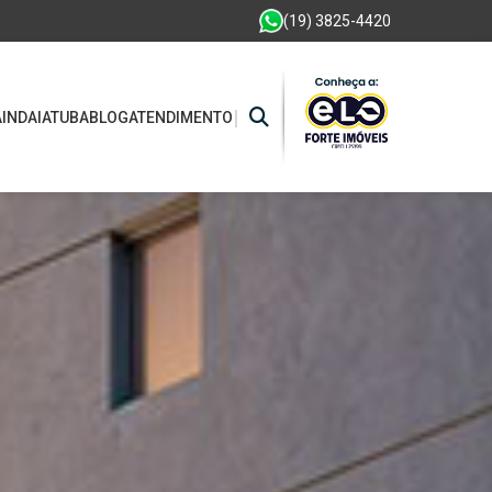
(19) 3825-4420
|
A
INDAIATUBA
BLOG
ATENDIMENTO