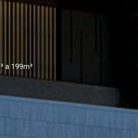
m² a 199m²